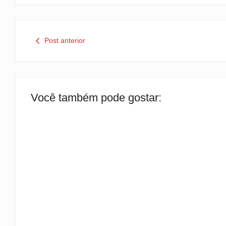
Post anterior
Você também pode gostar:
TEMPORAIS EM SC
By
Rafael Martini
B
-
6 de agosto de 2026