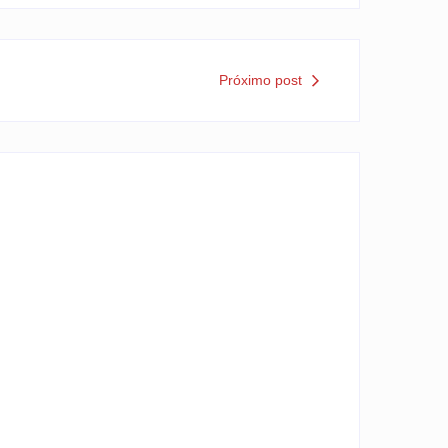
Próximo post
CIDADE DISCUTE O BÁSICO
y
Rafael Martini
-
6 de agosto de 2026