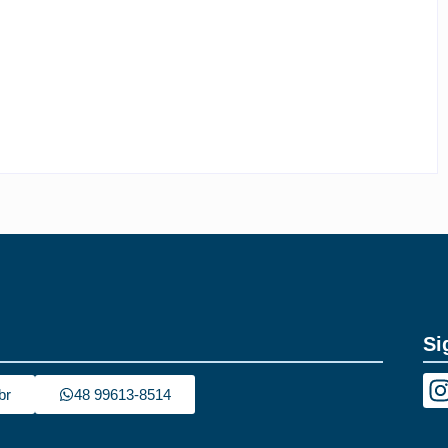
CIDADE DISCUTE O BÁSICO
-
6 de agosto de 2026
By
Rafael Martini
Si
br
48 99613-8514