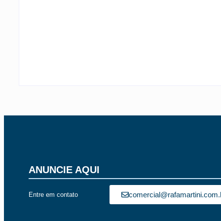
TEMPORAIS EM SC
-
6 de agosto de 2026
By
Rafael Martini
ANUNCIE AQUI
comercial@rafamartini.com.
Entre em contato