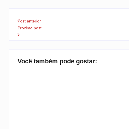
Post anterior
Próximo post
Você também pode gostar:
TEMPORAIS EM SC
By
Rafael Martini
-
6 de agosto de 2026
CIDADE DISCUTE O BÁSICO
By
Rafael Martini
-
6 de agosto de 2026