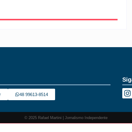
Sig
r
48 99613-8514
© 2025 Rafael Martini | Jornalismo Independente