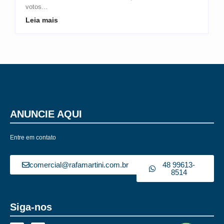
votos...
Leia mais
ANUNCIE AQUI
Entre em contato
comercial@rafamartini.com.br
48 99613-
8514
Siga-nos