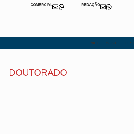
COMERCIAL
REDAÇÃO
INÍCIO
SOBRE
DEST
DOUTORADO
DOUTORADO
STF pede transferência de Vasqu
22 de janeiro de 2026
-
No Comments
Rafael Martini
O ministro Alexandre de Moraes, do STF, solicitou a penitenciárias 