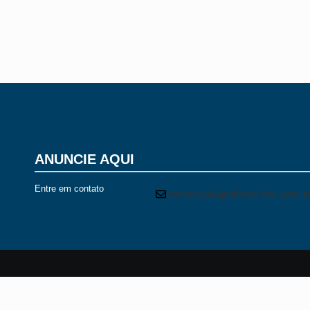
vagas para receber Silvinei Vasques. Condenado a mais de 24 anos 
Leia mais
ANUNCIE AQUI
Entre em contato
comercial@rafamartini.com.b