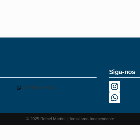
por envolvimento em atos...
Siga-nos
r
48 99613-8514
© 2025 Rafael Martini | Jornalismo Independente