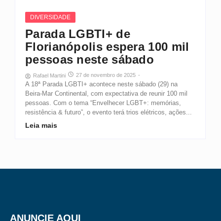
DIVERSIDADE
Parada LGBTI+ de
Florianópolis espera 100 mil
pessoas neste sábado
27 de novembro de 2025
-
Rafael Martini
A 18ª Parada LGBTI+ acontece neste sábado (29) na
Beira-Mar Continental, com expectativa de reunir 100 mil
pessoas. Com o tema “Envelhecer LGBT+: memórias,
resistência & futuro”, o evento terá trios elétricos, ações...
Leia mais
ANUNCIE AQUI