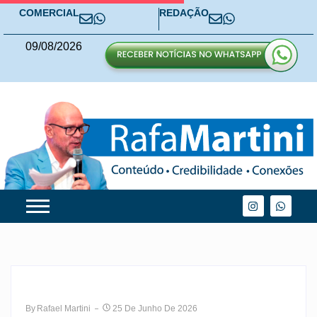
COMERCIAL
REDAÇÃO
09
/
08
/
2026
By
Rafael Martini
25 De Junho De 2026