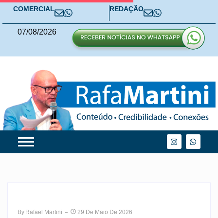
COMERCIAL
REDAÇÃO
07
/
08
/
2026
By
Rafael Martini
29 De Maio De 2026