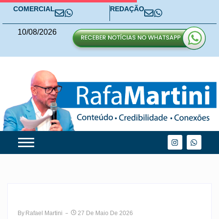
COMERCIAL
REDAÇÃO
10
/
08
/
2026
By
Rafael Martini
27 De Maio De 2026