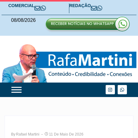
COMERCIAL
REDAÇÃO
08
/
08
/
2026
By
Rafael Martini
11 De Maio De 2026