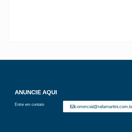
LUZ NA EXPRESSA SUL
By
Rafael Martini
-
5 de agosto de 2026
ANUNCIE AQUI
Entre em contato
comercial@rafamartini.com.b