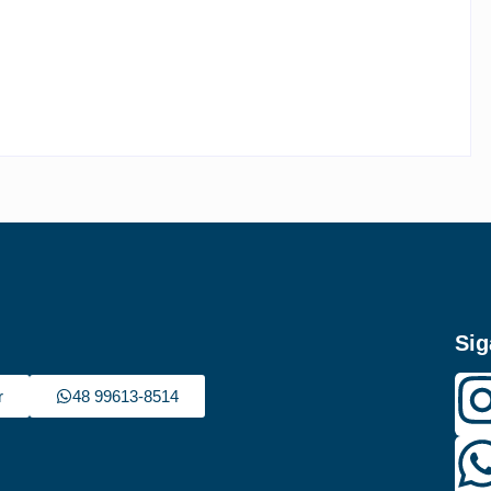
DINHEIRO FORA DO ÔNIBUS
By
Rafael Martini
-
5 de agosto de 2026
Sig
r
48 99613-8514