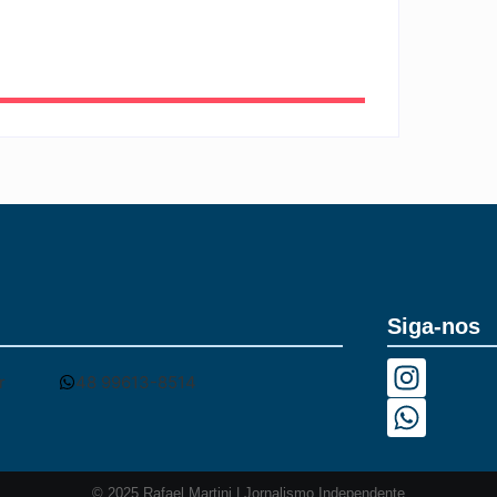
Siga-nos
r
48 99613-8514
© 2025 Rafael Martini | Jornalismo Independente