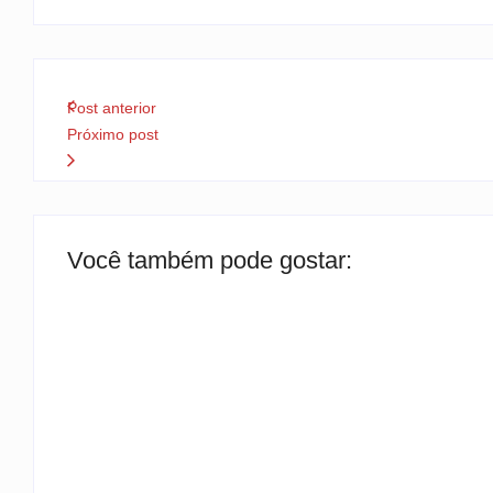
Post anterior
Próximo post
Você também pode gostar:
TEMPORAIS EM SC
By
Rafael Martini
-
6 de agosto de 2026
CIDADE DISCUTE O BÁSICO
By
Rafael Martini