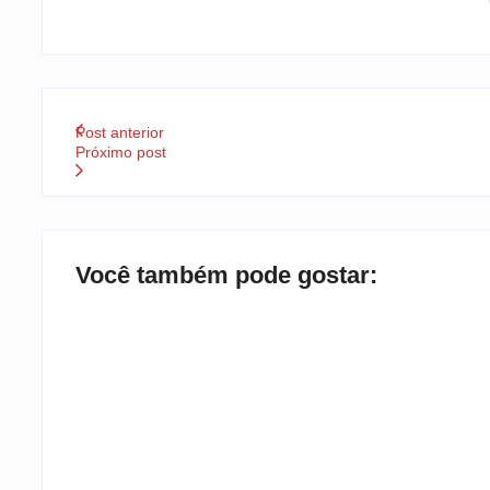
Post anterior
Próximo post
Você também pode gostar:
TEMPORAIS EM SC
By
Rafael Martini
-
6 de agosto de 2026
CIDADE DISCUTE O BÁSICO