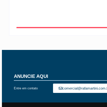
By
Rafael Martini
-
6 de agosto de 2026
ANUNCIE AQUI
comercial@rafamartini.com.
Entre em contato