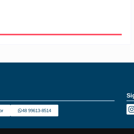
Si
br
48 99613-8514