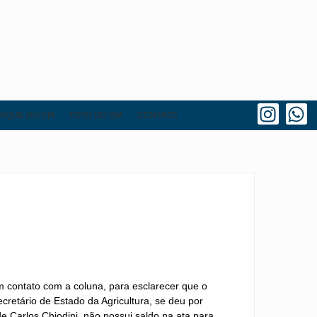
AQUE DO DIA
FOTO DO DIA
CONTATO
m contato com a coluna, para esclarecer que o
retário de Estado da Agricultura, se deu por
e Carlos Chiodini, não possui saldo na ata para