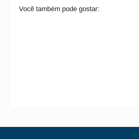
Você também pode gostar:
TEMPORAIS EM SC
By
Rafael Martini
B
-
6 de agosto de 2026