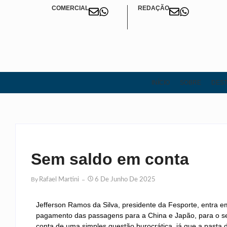
COMERCIAL
REDAÇÃO
INÍCIO
SOBRE
DEST
Sem saldo em conta
By
Rafael Martini
6 De Junho De 2025
Jefferson Ramos da Silva, presidente da Fesporte, entra e
pagamento das passagens para a China e Japão, para o sec
conta de uma simples questão burocrática, já que a pasta d