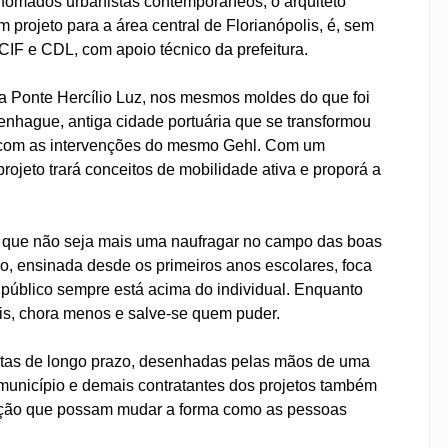
nomados urbanistas contemporâneos, o arquiteto
projeto para a área central de Florianópolis, é, sem
 ACIF e CDL, com apoio técnico da prefeitura.
e a Ponte Hercílio Luz, nos mesmos moldes do que foi
penhague, antiga cidade portuária que se transformou
, com as intervenções do mesmo Gehl. Com um
ojeto trará conceitos de mobilidade ativa e proporá a
a que não seja mais uma naufragar no campo das boas
lo, ensinada desde os primeiros anos escolares, foca
e público sempre está acima do individual. Enquanto
is, chora menos e salve-se quem puder.
etas de longo prazo, desenhadas pelas mãos de uma
município e demais contratantes dos projetos também
ucação que possam mudar a forma como as pessoas