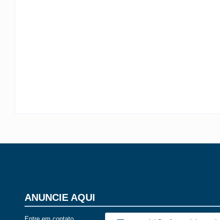
TEMPORAIS EM SC
By
Rafael Martini
-
6 de agosto de 2026
ANUNCIE AQUI
Entre em contato