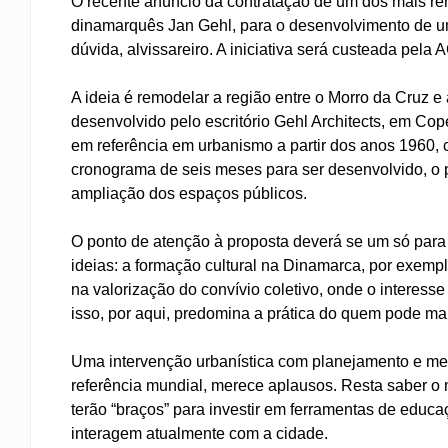
O recente anúncio da contratação de um dos mais re
dinamarquês Jan Gehl, para o desenvolvimento de um 
dúvida, alvissareiro. A iniciativa será custeada pela
A ideia é remodelar a região entre o Morro da Cruz 
desenvolvido pelo escritório Gehl Architects, em Co
em referência em urbanismo a partir dos anos 1960
cronograma de seis meses para ser desenvolvido, o pr
ampliação dos espaços públicos.
O ponto de atenção à proposta deverá se um só par
ideias: a formação cultural na Dinamarca, por exemp
na valorização do convívio coletivo, onde o interess
isso, por aqui, predomina a prática do quem pode ma
Uma intervenção urbanística com planejamento e m
referência mundial, merece aplausos. Resta saber o 
terão “braços” para investir em ferramentas de ed
interagem atualmente com a cidade.