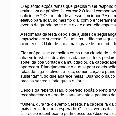
O episódio expôs falhas que precisam ser respondi
estimativa de público foi correta? O local comportav
suficientes? O controle de acesso funcionou? A comu
efetivo para lidar, no mesmo dia, com o encerrament
evento de grande porte que exige operação especia
A retomada da festa depois de ajustes de seguranç
improviso em sucesso. Se uma multidão consegue ch
aconteceu. O fato de nada mais grave ter ocorrido d
Florianópolis se consolida como uma cidade de turi
atraem turistas e devolvem vida aos cartões-postai
sorte, da boa vontade da multidão ou da capacidade
aparecem. Planejamento é o que separa celebração d
rotas de fuga, efetivo, trânsito, comunicação e pla
sustentam tudo que aparece nelas. Quando o palco 
precisa ser mais forte que a euforia.
Depois da repercussão, o prefeito Topázio Neto (P
reconhecendo o erro de planejamento e pedindo des
“Ontem, durante o evento Sekreta, na cabeceira da 
mais gente do que o esperado. Outros eventos do ti
É preciso reconhecer e pedir desculpa. Absorvo as c