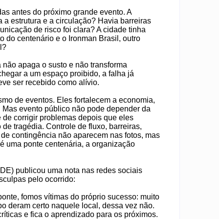
das antes do próximo grande evento. A
a a estrutura e a circulação? Havia barreiras
nicação de risco foi clara? A cidade tinha
o do centenário e o Ironman Brasil, outro
l?
a não apaga o susto e não transforma
egar a um espaço proibido, a falha já
eve ser recebido como alívio.
smo de eventos. Eles fortalecem a economia,
s. Mas evento público não pode depender da
 de corrigir problemas depois que eles
e tragédia. Controle de fluxo, barreiras,
no de contingência não aparecem nas fotos, mas
é uma ponte centenária, a organização
ODE) publicou uma nota nas redes sociais
culpas pelo ocorrido:
ponte, fomos vítimas do próprio sucesso: muito
po deram certo naquele local, dessa vez não.
ríticas e fica o aprendizado para os próximos.