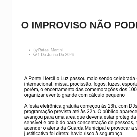
O IMPROVISO NÃO POD
Rafael Martini
By
1 De Junho De 2026
A Ponte Hercílio Luz passou maio sendo celebrada 
internacional, missa, procissão, fogos, luzes, espor
porém, o encerramento das comemorações dos 100
organizar evento grande com cálculo pequeno
A festa eletrônica gratuita começou às 13h, com DJs 
programação prevista até às 22h. O público aparec
avançou para uma área que deveria estar protegida d
sensível e proibido para concentração de pessoas, 
acender o alerta da Guarda Municipal e provocar a 
justificativa foi direta: havia risco à segurança.