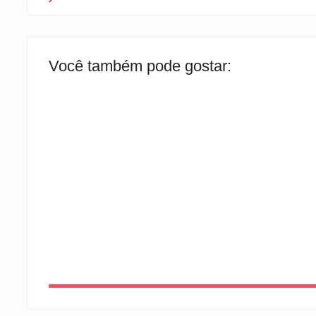
Você também pode gostar:
TEMPORAIS EM SC
By
Rafael Martini
-
6 de agosto de 2026
CIDADE DISCUTE O BÁSICO
By
Rafael Martini
-
6 de agosto de 2026