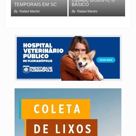
TEMPORAIS EM SC
BÁSICO
By
Rafael Martini
By
Rafael Martini