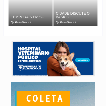
CIDADE DISCUTE O
TEMPORAIS EM SC
BÁSICO
By
Rafael Martini
By
Rafael Martini