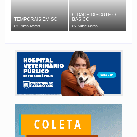
CIDADE DISCUTE O
TEMPORAIS EM SC
BÁSICO
By
Rafael Martini
By
Rafael Martini