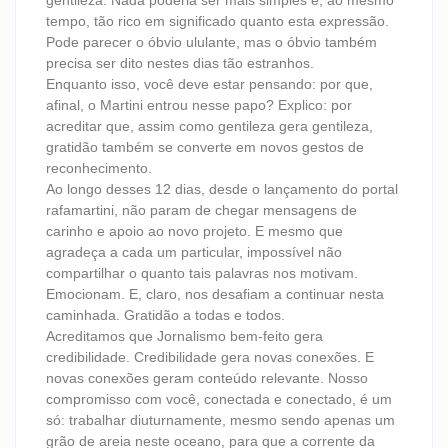
gentileza. Nada poderia ser mais simples e, ao mesmo
tempo, tão rico em significado quanto esta expressão.
Pode parecer o óbvio ululante, mas o óbvio também
precisa ser dito nestes dias tão estranhos.
Enquanto isso, você deve estar pensando: por que,
afinal, o Martini entrou nesse papo? Explico: por
acreditar que, assim como gentileza gera gentileza,
gratidão também se converte em novos gestos de
reconhecimento.
Ao longo desses 12 dias, desde o lançamento do portal
rafamartini, não param de chegar mensagens de
carinho e apoio ao novo projeto. E mesmo que
agradeça a cada um particular, impossível não
compartilhar o quanto tais palavras nos motivam.
Emocionam. E, claro, nos desafiam a continuar nesta
caminhada. Gratidão a todas e todos.
Acreditamos que Jornalismo bem-feito gera
credibilidade. Credibilidade gera novas conexões. E
novas conexões geram conteúdo relevante. Nosso
compromisso com você, conectada e conectado, é um
só: trabalhar diuturnamente, mesmo sendo apenas um
grão de areia neste oceano, para que a corrente da