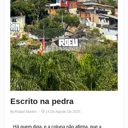
Escrito na pedra
By
Rafael Martini
14 De Agosto De 2025
Há quem diga, e a coluna não afirma, que a