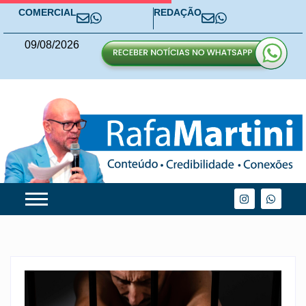
COMERCIAL
REDAÇÃO
09
/
08
/
2026