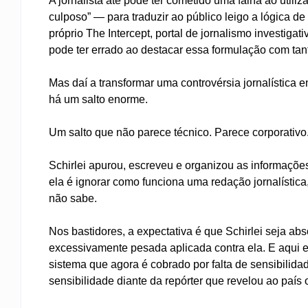
A jornalista até pode ter cometido uma falha ao utili
culposo” — para traduzir ao público leigo a lógica 
próprio The Intercept, portal de jornalismo investiga
pode ter errado ao destacar essa formulação com tant
Mas daí a transformar uma controvérsia jornalística
há um salto enorme.
Um salto que não parece técnico. Parece corporativo
Schirlei apurou, escreveu e organizou as informações
ela é ignorar como funciona uma redação jornalística,
não sabe.
Nos bastidores, a expectativa é que Schirlei seja ab
excessivamente pesada aplicada contra ela. E aqui e
sistema que agora é cobrado por falta de sensibilid
sensibilidade diante da repórter que revelou ao país