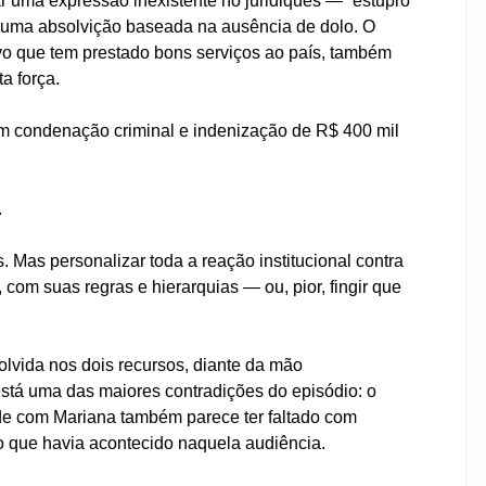
zar uma expressão inexistente no juridiquês — “estupro
de uma absolvição baseada na ausência de dolo. O
tivo que tem prestado bons serviços ao país, também
a força.
 em condenação criminal e indenização de R$ 400 mil
.
. Mas personalizar toda a reação institucional contra
 com suas regras e hierarquias — ou, pior, fingir que
solvida nos dois recursos, diante da mão
stá uma das maiores contradições do episódio: o
ade com Mariana também parece ter faltado com
 o que havia acontecido naquela audiência.