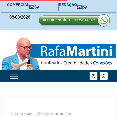
COMERCIAL
REDAÇÃO
08
/
08
/
2026
By
Rafael Martini
20 De Maio De 2026