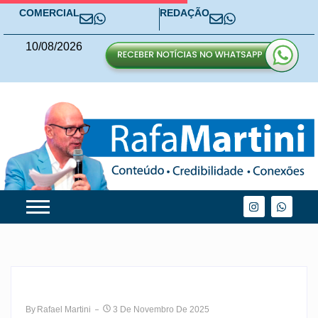
COMERCIAL
REDAÇÃO
10
/
08
/
2026
By
Rafael Martini
3 De Novembro De 2025