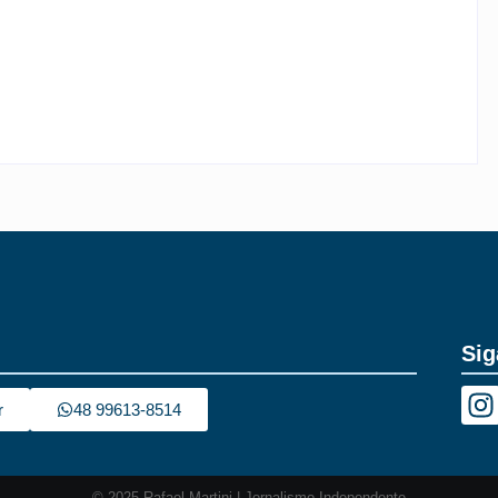
CIDADE DISCUTE O BÁSICO
By
Rafael Martini
-
6 de agosto de 2026
Sig
r
48 99613-8514
© 2025 Rafael Martini | Jornalismo Independente