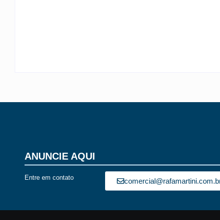
TEMPORAIS EM SC
By
Rafael Martini
-
6 de agosto de 2026
ANUNCIE AQUI
Entre em contato
comercial@rafamartini.com.b