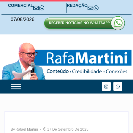
COMERCIAL
REDAÇÃO
07
/
08
/
2026
By
Rafael Martini
17 De Setembro De 2025