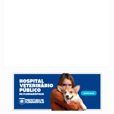
CIDADE DISCUTE O
TEMPORAIS EM SC
BÁSICO
By
Rafael Martini
By
Rafael Martini